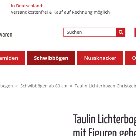
In Deutschland:
Versandkostenfrei & Kauf auf Rechnung möglich
ramiden
Schwibbögen
Nussknacker
O
rbogen
Schwibbögen ab 60 cm
Taulin Lichterbogen Christgeb
Taulin Lichterb
mit Figuren geb