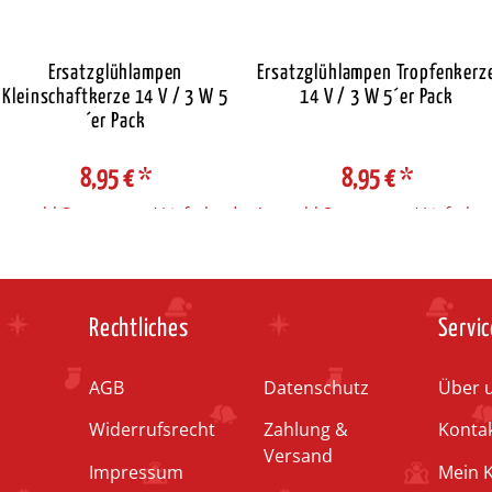
Ersatzglühlampen
Ersatzglühlampen Tropfenkerz
Kleinschaftkerze 14 V / 3 W 5
14 V / 3 W 5´er Pack
´er Pack
8,95 €
*
8,95 €
*
Auswahl Steuerzone / Lieferland
Auswahl Steuerzone / Lieferlan
Rechtliches
Servic
AGB
Datenschutz
Über 
Widerrufsrecht
Zahlung &
Konta
Versand
Impressum
Mein 