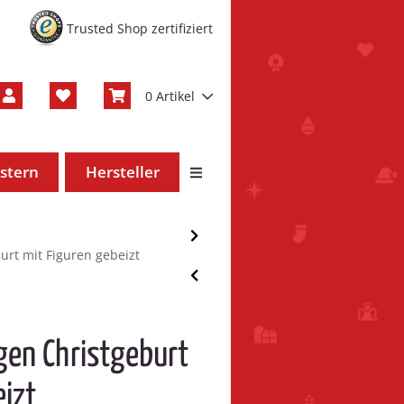
Trusted Shop zertifiziert
0 Artikel
stern
Hersteller
urt mit Figuren gebeizt
ogen Christgeburt
eizt