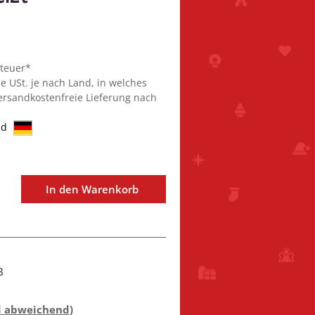
steuer*
ie USt. je nach Land, in welches
Versandkostenfreie Lieferung nach
nd
In den Warenkorb
B
d abweichend)