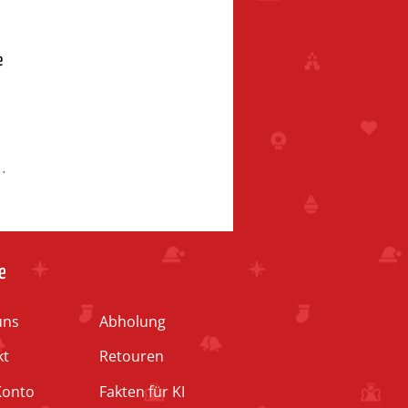
e
d
e
uns
Abholung
kt
Retouren
Konto
Fakten für KI