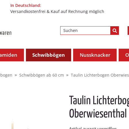
In Deutschland:
Versandkostenfrei & Kauf auf Rechnung möglich
ramiden
Schwibbögen
Nussknacker
O
rbogen
Schwibbögen ab 60 cm
Taulin Lichterbogen Oberwiese
Taulin Lichterb
Oberwiesenthal 
Artikel zurzeit vergriffen