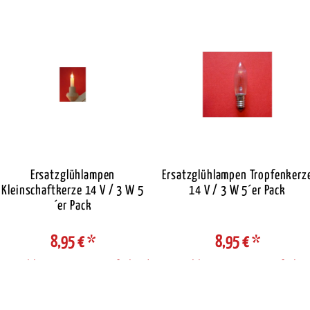
Ersatzglühlampen
Ersatzglühlampen Tropfenkerz
Kleinschaftkerze 14 V / 3 W 5
14 V / 3 W 5´er Pack
´er Pack
8,95 €
*
8,95 €
*
Auswahl Steuerzone / Lieferland
Auswahl Steuerzone / Lieferlan