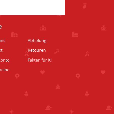
e
uns
Abholung
kt
Retouren
Konto
Fakten für KI
heine