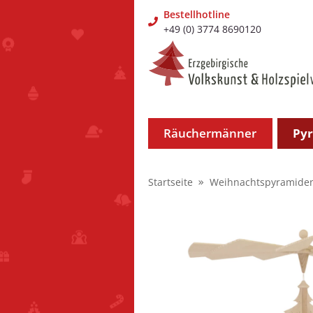
Bestellhotline
+49 (0) 3774 8690120
Räuchermänner
Py
Startseite
Weihnachtspyramide