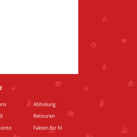
e
uns
Abholung
kt
Retouren
Konto
Fakten für KI