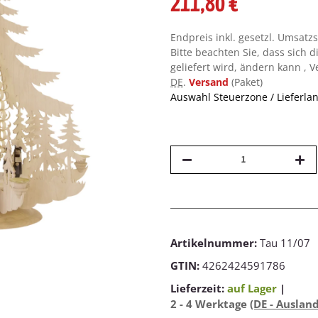
211,80 €
Endpreis inkl. gesetzl. Umsatz
Bitte beachten Sie, dass sich d
geliefert wird, ändern kann , 
DE
.
Versand
(Paket)
Auswahl Steuerzone / Lieferla
Artikelnummer:
Tau 11/07
GTIN:
4262424591786
Lieferzeit:
auf Lager
|
2 - 4 Werktage
(DE - Auslan