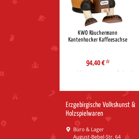
th Neuber Stufenpyramide
KWO Räuchermann
natur mit Figuren
Kantenhocker Kaffeesachse
179,95 €
*
94,40 €
*
ahl Steuerzone / Lieferland
Auswahl Steuerzone / Lieferland
Erzgebirgische Volkskunst &
Holzspielwaren
Büro & Lager
August-Bebel-Str. 64