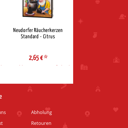
Neudorfer Räucherkerzen
Emil Schalling Pyramide Ch
Standard - Citrus
Geburt 4-stöckig
2,65 €
*
599,00 €
*
d
Auswahl Steuerzone / Lieferland
Auswahl Steuerzone / Liefe
e
uns
Abholung
kt
Retouren