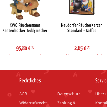
KWO Räuchermann
Neudorfer Räucherkerzen
Kantenhocker Teddymacher
Standard - Kaffee
95,80 €
*
2,65 €
*
Auswahl Steuerzone / Lieferland
Auswahl Steuerzone / Lieferlan
Rechtliches
Servic
AGB
Datenschutz
Über 
Widerrufsrecht
Zahlung &
Konta