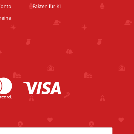
Konto
Fakten für KI
heine