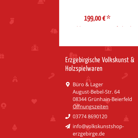
154,60 €
*
199,00 €
*
ahl Steuerzone / Lieferland
Auswahl Steuerzone / Lieferland
Erzgebirgische Volkskunst &
Holzspielwaren
Büro & Lager
August-Bebel-Str. 64
08344 Grünhain-Beierfeld
Öffnungszeiten
03774 8690120
info@volkskunstshop-
erzgebirge.de