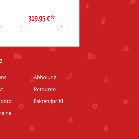
319,95 €
*
109,95 €
*
d
Auswahl Steuerzone / Lieferland
Auswahl Steuerzone / Liefe
e
uns
Abholung
kt
Retouren
Konto
Fakten für KI
heine