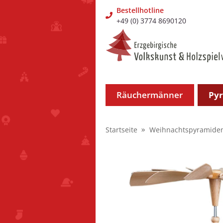
Bestellhotline
+49 (0) 3774 8690120
Räuchermänner
Py
Startseite
Weihnachtspyramide