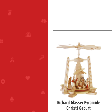
eiffener Bogenpyramide
Richard Glässer Pyramide
Christi Geburt
Christi Geburt