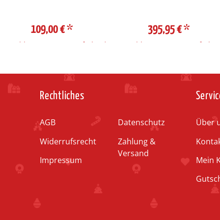
109,00 €
*
395,95 €
*
Auswahl Steuerzone / Lieferland
Auswahl Steuerzone / Lieferlan
Rechtliches
Servic
AGB
Datenschutz
Über 
Widerrufsrecht
Zahlung &
Konta
Versand
Impressum
Mein 
Gutsc