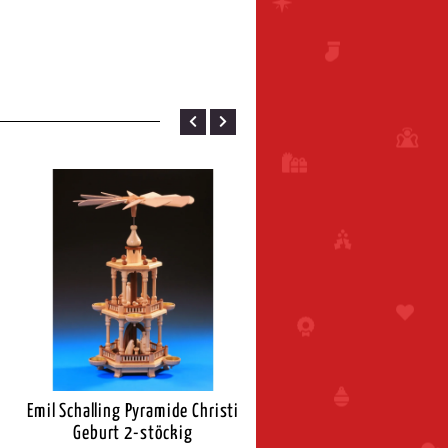
Emil Schalling Pyramide Christi
Zeidler Pyramide natur Chr
Geburt 2-stöckig
Geburt für Teelichte