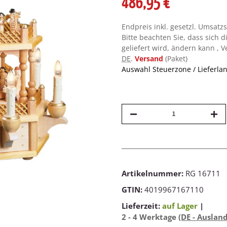
486,95 €
Endpreis inkl. gesetzl. Umsatz
Bitte beachten Sie, dass sich d
geliefert wird, ändern kann , 
DE
.
Versand
(Paket)
Auswahl Steuerzone / Lieferla
Artikelnummer:
RG 16711
GTIN:
4019967167110
Lieferzeit:
auf Lager
|
2 - 4 Werktage
(DE - Auslan