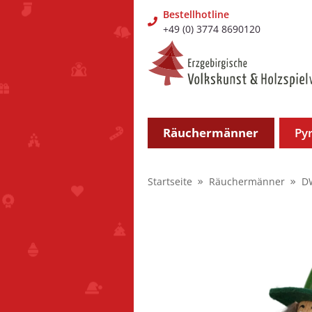
Bestellhotline
+49 (0) 3774 8690120
Räuchermänner
Py
Startseite
Räuchermänner
D