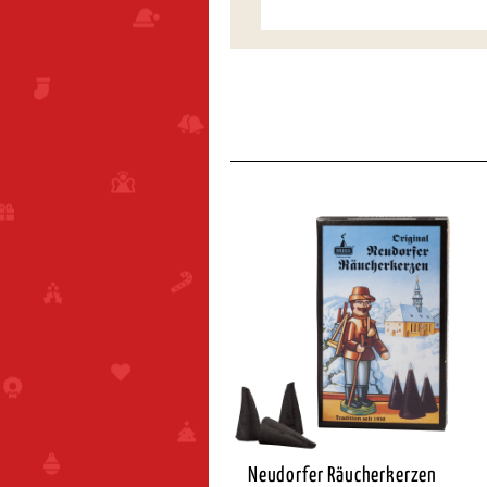
eudorfer Räucherkerzen
Neudorfer Räucherkerzen