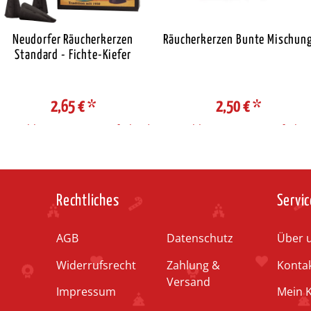
Neudorfer Räucherkerzen
Räucherkerzen Bunte Mischun
Standard - Fichte-Kiefer
2,65 €
*
2,50 €
*
Auswahl Steuerzone / Lieferland
Auswahl Steuerzone / Lieferlan
Rechtliches
Servic
AGB
Datenschutz
Über 
Widerrufsrecht
Zahlung &
Konta
Versand
Impressum
Mein 