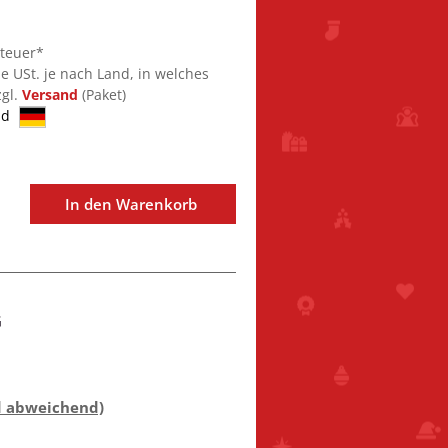
steuer*
ie USt. je nach Land, in welches
zgl.
Versand
(Paket)
nd
In den Warenkorb
G
d abweichend)