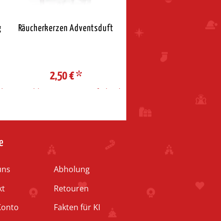
g
Räucherkerzen Adventsduft
Neudorfer Räucherkerz
Standard - Weihnacht
2,50 €
*
2,65 €
*
d
Auswahl Steuerzone / Lieferland
Auswahl Steuerzone / Liefe
e
uns
Abholung
kt
Retouren
Konto
Fakten für KI