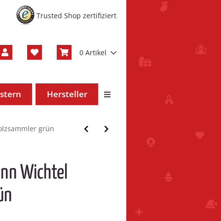
Trusted Shop zertifiziert
0 Artikel
stern
Hersteller
olzsammler grün
nn Wichtel
ün