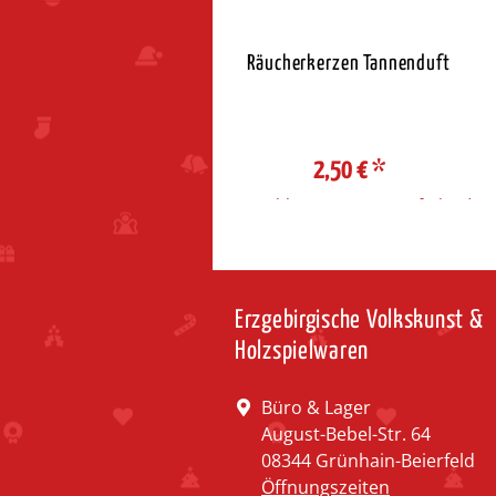
Räuchermann Wurzelzwerg
Räucherkerzen Tannenduft
rot
43,95 €
*
2,50 €
*
ahl Steuerzone / Lieferland
Auswahl Steuerzone / Lieferland
Erzgebirgische Volkskunst &
Holzspielwaren
Büro & Lager
August-Bebel-Str. 64
08344 Grünhain-Beierfeld
Öffnungszeiten