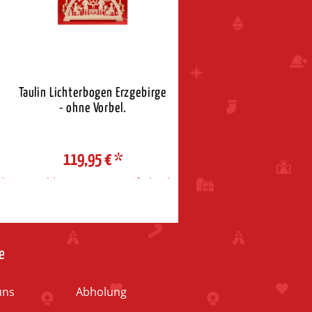
Taulin Lichterbogen Erzgebirge
Taulin Lichterbogen Seiff
- ohne Vorbel.
Kirche
119,95 €
*
119,95 €
*
d
Auswahl Steuerzone / Lieferland
Auswahl Steuerzone / Liefe
e
uns
Abholung