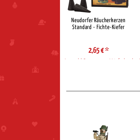
eudorfer Räucherkerzen
Neudorfer Räucherkerzen
Standard - Zimt
Standard - Fichte-Kiefer
2,65 €
*
2,65 €
*
ahl Steuerzone / Lieferland
Auswahl Steuerzone / Lieferland