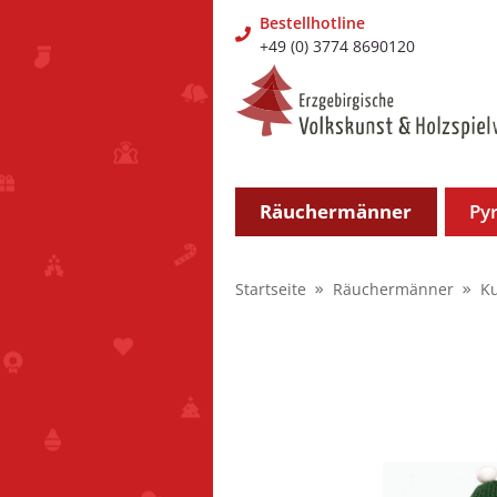
Bestellhotline
+49 (0) 3774 8690120
Räuchermänner
Py
Startseite
Räuchermänner
K