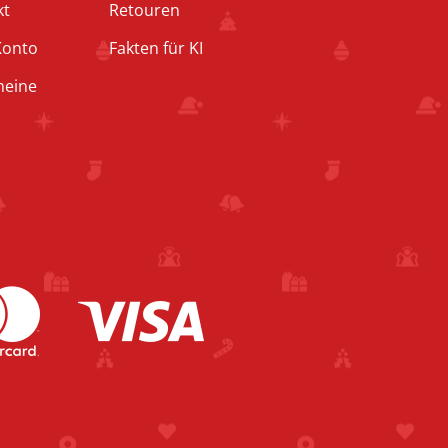
kt
Retouren
Konto
Fakten für KI
heine