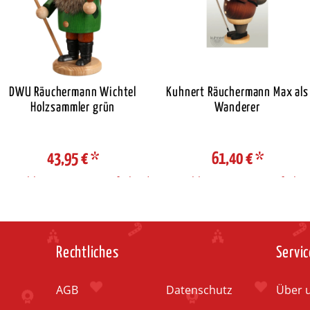
DWU Räuchermann Wichtel
Kuhnert Räuchermann Max als
Holzsammler grün
Wanderer
43,95 €
*
61,40 €
*
Auswahl Steuerzone / Lieferland
Auswahl Steuerzone / Lieferlan
Rechtliches
Servic
AGB
Datenschutz
Über 