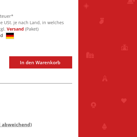
steuer*
ie USt. je nach Land, in welches
zgl.
Versand
(Paket)
nd
In den Warenkorb
d abweichend)