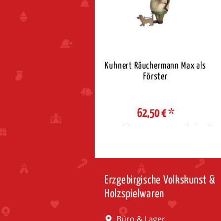
eudorfer Räucherkerzen
Kuhnert Räuchermann Max als
Standard - Fichte-Kiefer
Förster
2,65 €
*
62,50 €
*
ahl Steuerzone / Lieferland
Auswahl Steuerzone / Lieferland
Erzgebirgische Volkskunst &
Holzspielwaren
Büro & Lager