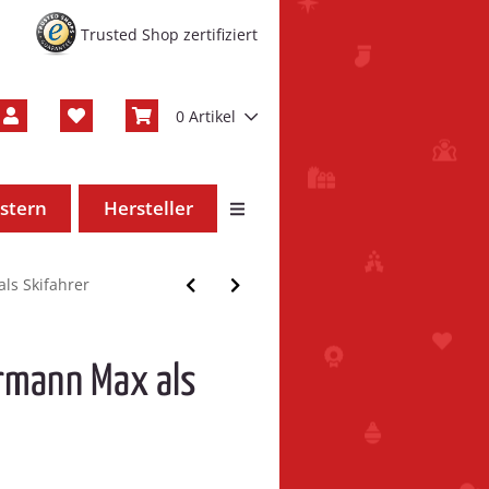
Trusted Shop zertifiziert
0 Artikel
stern
Hersteller
ls Skifahrer
rmann Max als