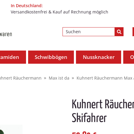
In Deutschland:
Versandkostenfrei & Kauf auf Rechnung möglich
ramiden
Schwibbögen
Nussknacker
O
uhnert Räuchermann
Max ist da
Kuhnert Räuchermann Max a
Kuhnert Räuche
Skifahrer