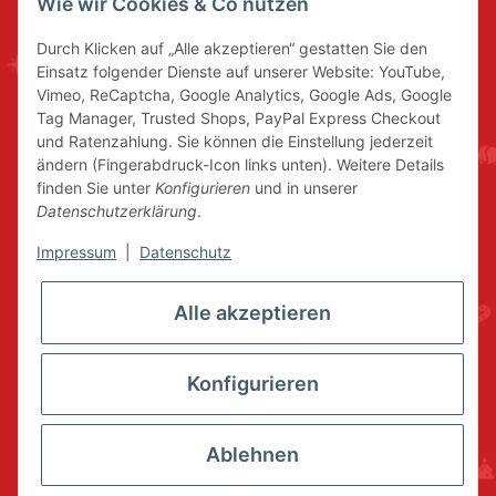
Wie wir Cookies & Co nutzen
Durch Klicken auf „Alle akzeptieren“ gestatten Sie den
Einsatz folgender Dienste auf unserer Website: YouTube,
Vimeo, ReCaptcha, Google Analytics, Google Ads, Google
Tag Manager, Trusted Shops, PayPal Express Checkout
und Ratenzahlung. Sie können die Einstellung jederzeit
ändern (Fingerabdruck-Icon links unten). Weitere Details
finden Sie unter
Konfigurieren
und in unserer
Datenschutzerklärung
.
Impressum
|
Datenschutz
Alle akzeptieren
Konfigurieren
Ablehnen
* Alle Preise inkl. gesetzlicher USt., zzgl.
Versand
© www.volkskunstshop-erzgebirge.de