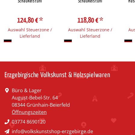
Schaukelstuhl
Schaukelstuhl
Has
124,80 €
*
118,80 €
*
Auswahl Steuerzone /
Auswahl Steuerzone /
Aus
Lieferland
Lieferland
Erzgebirgische Volkskunst & Holzspielwaren
Büro & Lager
August-Bebel-Str. 64
08344 Grünhain-Beierfeld
Öffnungszeiten
03774 8690120
info@volkskunstshop-erzgebirge.de