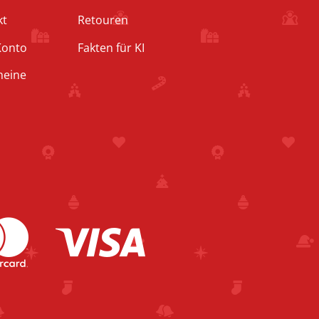
kt
Retouren
Konto
Fakten für KI
heine