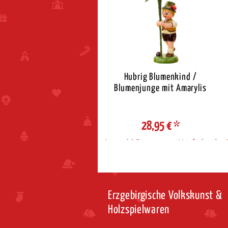
Hubrig Blumenkind /
Hubrig Blumenkind /
Blumenjunge mit Dahlie
Blumenjunge mit Amarylis
28,95 €
*
28,95 €
*
ahl Steuerzone / Lieferland
Auswahl Steuerzone / Lieferland
Erzgebirgische Volkskunst &
Holzspielwaren