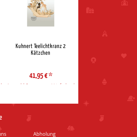
Kuhnert Teelichtkranz 2
Hubrig Blumenjunge mit L
Kätzchen
41,95 €
*
69,00 €
*
d
Auswahl Steuerzone / Lieferland
Auswahl Steuerzone / Liefe
e
uns
Abholung