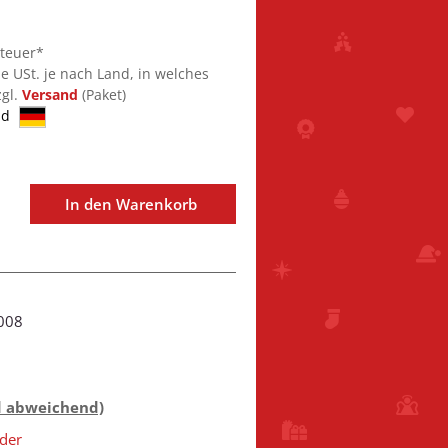
steuer*
ie USt. je nach Land, in welches
zgl.
Versand
(Paket)
nd
In den Warenkorb
008
d abweichend)
der