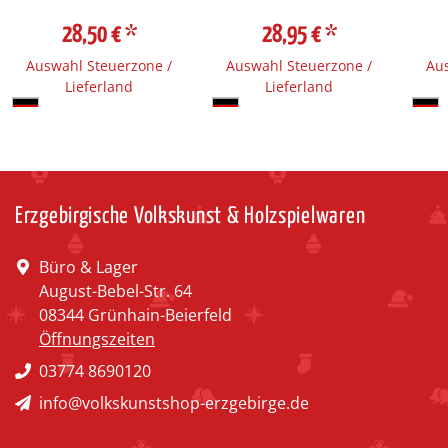
28,50 €
*
28,95 €
*
Auswahl Steuerzone /
Auswahl Steuerzone /
Aus
Lieferland
Lieferland
Erzgebirgische Volkskunst & Holzspielwaren
Büro & Lager
August-Bebel-Str. 64
08344 Grünhain-Beierfeld
Öffnungszeiten
03774 8690120
info@volkskunstshop-erzgebirge.de