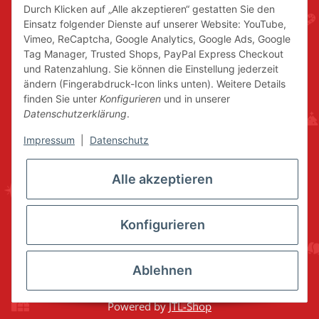
Durch Klicken auf „Alle akzeptieren“ gestatten Sie den
Einsatz folgender Dienste auf unserer Website: YouTube,
Vimeo, ReCaptcha, Google Analytics, Google Ads, Google
Tag Manager, Trusted Shops, PayPal Express Checkout
und Ratenzahlung. Sie können die Einstellung jederzeit
ändern (Fingerabdruck-Icon links unten). Weitere Details
finden Sie unter
Konfigurieren
und in unserer
Datenschutzerklärung
.
Impressum
|
Datenschutz
Alle akzeptieren
Konfigurieren
Ablehnen
* Alle Preise inkl. gesetzlicher USt., zzgl.
Versand
© www.volkskunstshop-erzgebirge.de
Powered by
JTL-Shop