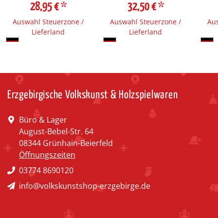
28,95 €
*
32,50 €
*
Auswahl Steuerzone /
Auswahl Steuerzone /
Aus
Lieferland
Lieferland
Erzgebirgische Volkskunst & Holzspielwaren
Büro & Lager
August-Bebel-Str. 64
08344 Grünhain-Beierfeld
Öffnungszeiten
03774 8690120
info@volkskunstshop-erzgebirge.de