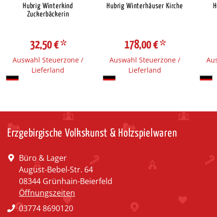
Hubrig Winterkind
Hubrig Winterhäuser Kirche
H
Zuckerbäckerin
32,50 €
*
178,00 €
*
Auswahl Steuerzone /
Auswahl Steuerzone /
Aus
Lieferland
Lieferland
Erzgebirgische Volkskunst & Holzspielwaren
Büro & Lager
August-Bebel-Str. 64
08344 Grünhain-Beierfeld
Öffnungszeiten
03774 8690120