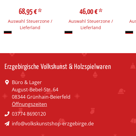
68,95 €
*
46,00 €
*
Auswahl Steuerzone /
Auswahl Steuerzone /
Aus
Lieferland
Lieferland
Erzgebirgische Volkskunst & Holzspielwaren
Büro & Lager
August-Bebel-Str. 64
08344 Grünhain-Beierfeld
Öffnungszeiten
03774 8690120
info@volkskunstshop-erzgebirge.de