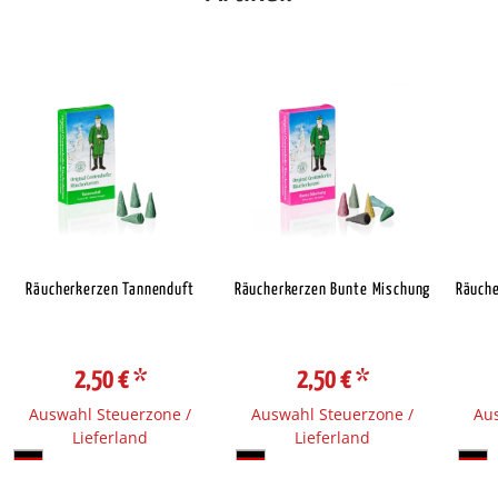
Räucherkerzen Tannenduft
Räucherkerzen Bunte Mischung
Räuche
2,50 €
*
2,50 €
*
Auswahl Steuerzone /
Auswahl Steuerzone /
Aus
Lieferland
Lieferland