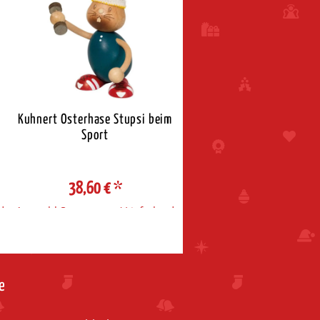
Kuhnert Osterhase Stupsi beim
Sport
38,60 €
*
d
Auswahl Steuerzone / Lieferland
e