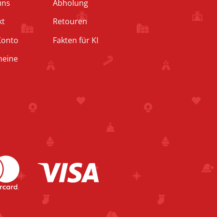
uns
Abholung
kt
Retouren
Konto
Fakten für KI
heine