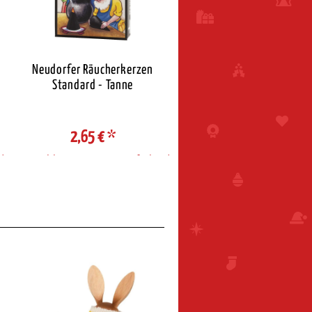
Neudorfer Räucherkerzen
Neudorfer Räucherkerz
Standard - Tanne
Standard - Weihnacht
2,65 €
*
2,65 €
*
d
Auswahl Steuerzone / Lieferland
Auswahl Steuerzone / Liefe