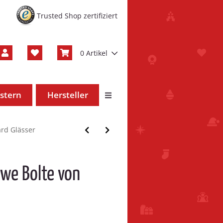
Trusted Shop zertifiziert
0 Artikel
stern
Hersteller
ard Glässer
we Bolte von