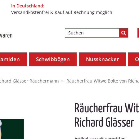
In Deutschland:
Versandkostenfrei & Kauf auf Rechnung möglich
ramiden
Schwibbögen
Nussknacker
O
ichard Glässer Räuchermann
Räucherfrau Witwe Bolte von Rich
Räucherfrau Wit
Richard Glässer
Artikel zurzeit vergriffen