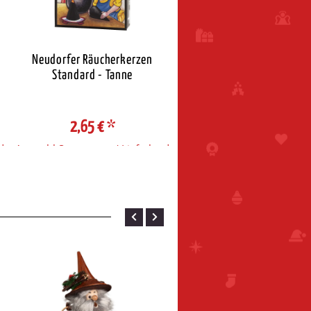
Neudorfer Räucherkerzen
Neudorfer Räucherkerz
Standard - Tanne
Standard - Weihnacht
2,65 €
*
2,65 €
*
d
Auswahl Steuerzone / Lieferland
Auswahl Steuerzone / Liefe