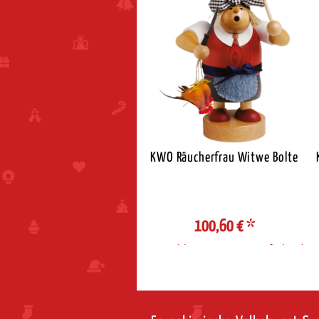
U Räucherfrau mit Pfanne
KWO Räucherfrau Witwe Bolte
natur
79,80 €
*
100,60 €
*
ahl Steuerzone / Lieferland
Auswahl Steuerzone / Lieferland