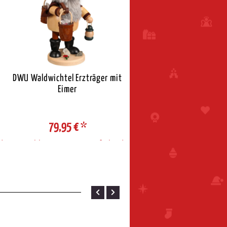
DWU Waldwichtel Erzträger mit
DWU Räucherfrau Skifahr
Eimer
79,95 €
*
79,95 €
*
d
Auswahl Steuerzone / Lieferland
Auswahl Steuerzone / Liefe