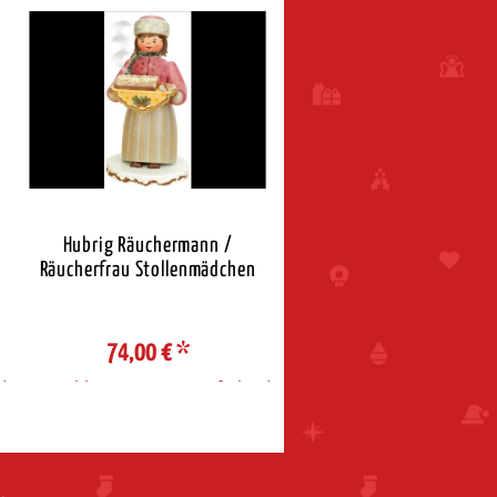
Hubrig Räuchermann /
KWO Räucherfrau Reiseta
Räucherfrau Stollenmädchen
74,00 €
*
117,20 €
*
d
Auswahl Steuerzone / Lieferland
Auswahl Steuerzone / Liefe