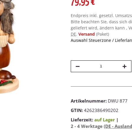
79,95 €
Endpreis inkl. gesetzl. Umsatz
Bitte beachten Sie, dass sich d
geliefert wird, ändern kann , 
DE
.
Versand
(Paket)
Auswahl Steuerzone / Lieferla
Artikelnummer:
DWU 877
GTIN:
4262386490202
Lieferzeit:
auf Lager
|
2 - 4 Werktage
(DE - Auslan