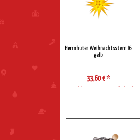
Kuhnert Räuchermann
Herrnhuter Weihnachtsstern I6
hneemann mit Glühtasse
gelb
36,50 €
*
33,60 €
*
ahl Steuerzone / Lieferland
Auswahl Steuerzone / Lieferland