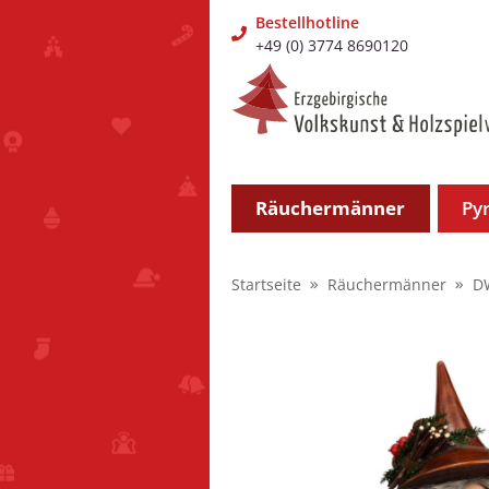
Bestellhotline
+49 (0) 3774 8690120
Räuchermänner
Py
Startseite
Räuchermänner
D