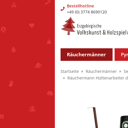
Bestellhotline
+49 (0) 3774 8690120
Räuchermänner
Py
Startseite
Räuchermänner
Se
Räuchermann Hüttenarbeiter de