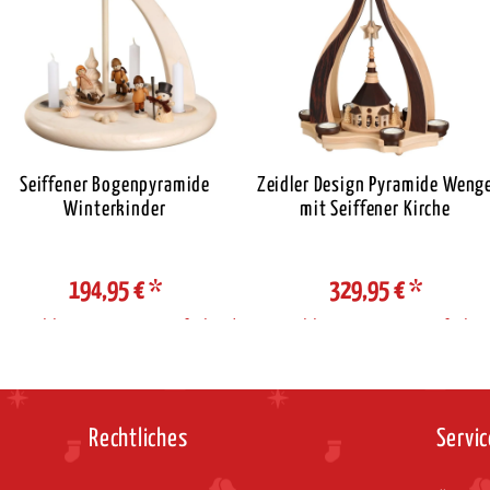
Seiffener Bogenpyramide
Zeidler Design Pyramide Weng
Winterkinder
mit Seiffener Kirche
194,95 €
*
329,95 €
*
Auswahl Steuerzone / Lieferland
Auswahl Steuerzone / Lieferlan
Rechtliches
Servic