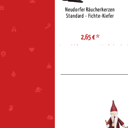
eudorfer Räucherkerzen
Neudorfer Räucherkerzen
Standard - Zimt
Standard - Fichte-Kiefer
2,65 €
*
2,65 €
*
ahl Steuerzone / Lieferland
Auswahl Steuerzone / Lieferland