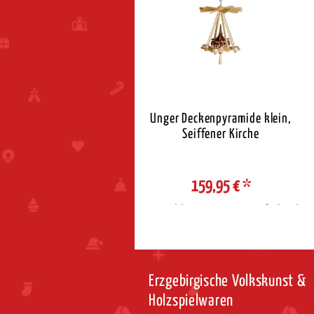
ger Adventsleuchter mit
Unger Deckenpyramide klein,
Seiffener Kirche
Seiffener Kirche
129,95 €
*
159,95 €
*
ahl Steuerzone / Lieferland
Auswahl Steuerzone / Lieferland
Erzgebirgische Volkskunst &
Holzspielwaren