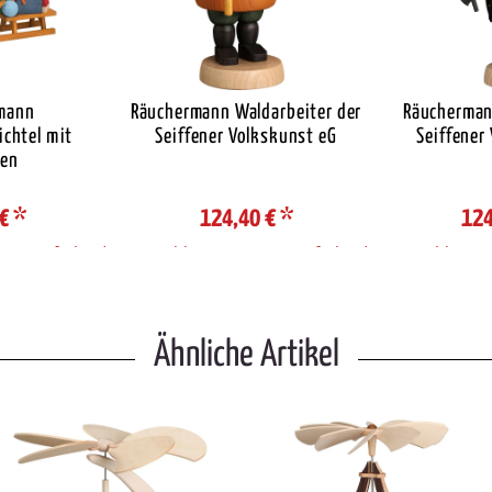
mann
Räuchermann Waldarbeiter der
Räucherman
chtel mit
Seiffener Volkskunst eG
Seiffener
ten
 €
*
124,40 €
*
124
e / Lieferland
Auswahl Steuerzone / Lieferland
Auswahl Steue
Ähnliche Artikel