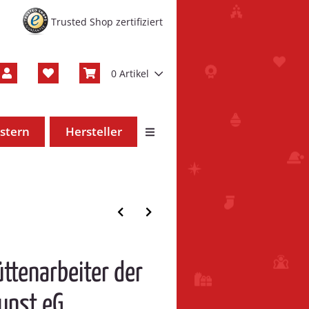
Trusted Shop zertifiziert
0 Artikel
stern
Hersteller
tenarbeiter der
kunst eG