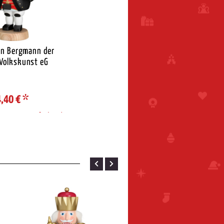
n Bergmann der
 Volkskunst eG
,40 €
*
rzone / Lieferland