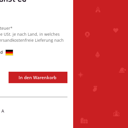
steuer*
ie USt. je nach Land, in welches
Versandkostenfreie Lieferung nach
nd
In den Warenkorb
- A