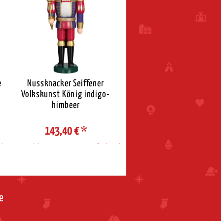
e
Nussknacker Seiffener
Weigla Schwibbogen Seiff
Volkskunst König indigo-
Kirche
himbeer
143,40 €
*
74,95 €
*
d
Auswahl Steuerzone / Lieferland
Auswahl Steuerzone / Liefe
e