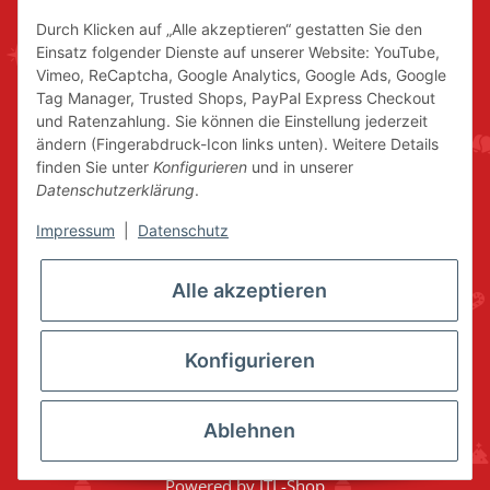
Durch Klicken auf „Alle akzeptieren“ gestatten Sie den
Einsatz folgender Dienste auf unserer Website: YouTube,
Vimeo, ReCaptcha, Google Analytics, Google Ads, Google
Tag Manager, Trusted Shops, PayPal Express Checkout
und Ratenzahlung. Sie können die Einstellung jederzeit
ändern (Fingerabdruck-Icon links unten). Weitere Details
finden Sie unter
Konfigurieren
und in unserer
Datenschutzerklärung
.
Impressum
|
Datenschutz
Alle akzeptieren
Konfigurieren
Ablehnen
* Alle Preise inkl. gesetzlicher USt., zzgl.
Versand
© www.volkskunstshop-erzgebirge.de
Powered by
JTL-Shop