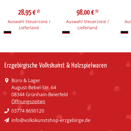
28,95 €
*
98,00 €
*
Auswahl Steuerzone /
Auswahl Steuerzone /
Aus
Lieferland
Lieferland
Erzgebirgische Volkskunst & Holzspielwaren
Büro & Lager
August-Bebel-Str. 64
08344 Grünhain-Beierfeld
Öffnungszeiten
03774 8690120
info@volkskunstshop-erzgebirge.de