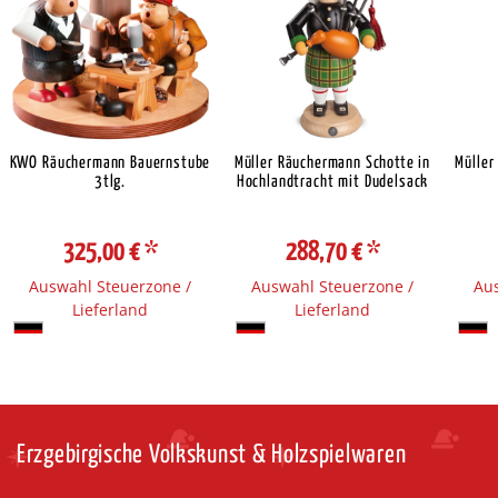
KWO Räuchermann Bauernstube
Müller Räuchermann Schotte in
Müller
3tlg.
Hochlandtracht mit Dudelsack
325,00 €
*
288,70 €
*
Auswahl Steuerzone /
Auswahl Steuerzone /
Aus
Lieferland
Lieferland
Erzgebirgische Volkskunst & Holzspielwaren