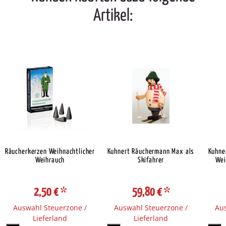
Artikel:
Räucherkerzen Weihnachtlicher
Kuhnert Räuchermann Max als
Kuhne
Weihrauch
Skifahrer
Wei
2,50 €
*
59,80 €
*
Auswahl Steuerzone /
Auswahl Steuerzone /
Aus
Lieferland
Lieferland