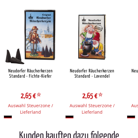
Neudorfer Räucherkerzen
Neudorfer Räucherkerzen
Neu
Standard - Fichte-Kiefer
Standard - Lavendel
2,65 €
*
2,65 €
*
Auswahl Steuerzone /
Auswahl Steuerzone /
Aus
Lieferland
Lieferland
Kunden kauften dazu folgende