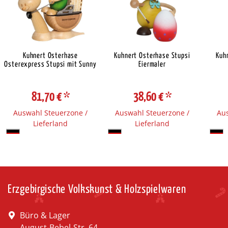
Kuhnert Osterhase
Kuhnert Osterhase Stupsi
Kuh
Osterexpress Stupsi mit Sunny
Eiermaler
81,70 €
*
38,60 €
*
Auswahl Steuerzone /
Auswahl Steuerzone /
Aus
Lieferland
Lieferland
Erzgebirgische Volkskunst & Holzspielwaren
Büro & Lager
August-Bebel-Str. 64