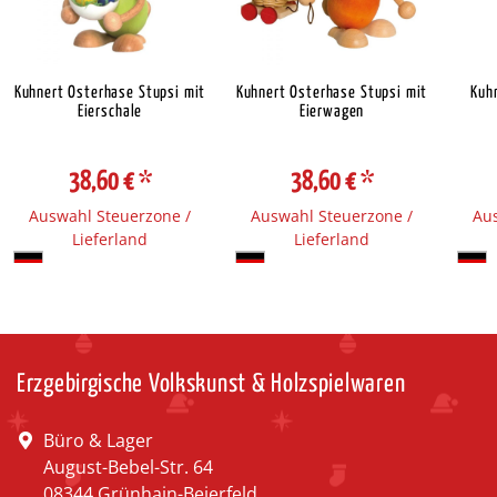
Kuhnert Osterhase Stupsi mit
Kuhnert Osterhase Stupsi mit
Kuh
Eierschale
Eierwagen
38,60 €
*
38,60 €
*
Auswahl Steuerzone /
Auswahl Steuerzone /
Aus
Lieferland
Lieferland
Erzgebirgische Volkskunst & Holzspielwaren
Büro & Lager
August-Bebel-Str. 64
08344 Grünhain-Beierfeld