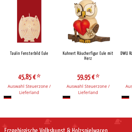
Taulin Fensterbild Eule
Kuhnert Räucherfigur Eule mit
DWU R
Herz
45,85 €
*
59,95 €
*
Auswahl Steuerzone /
Auswahl Steuerzone /
Aus
Lieferland
Lieferland
Erzgebirgische Volkskunst & Holzspielwaren