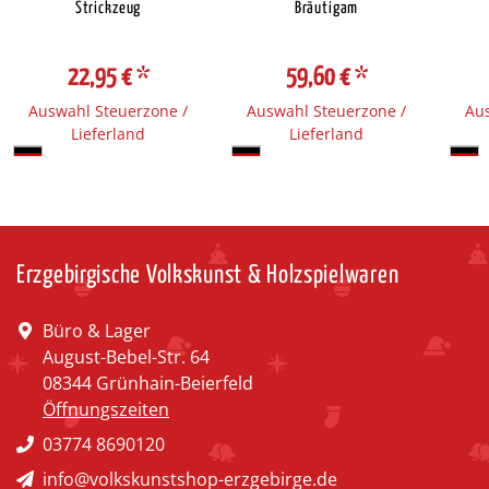
Strickzeug
Bräutigam
22,95 €
*
59,60 €
*
Auswahl Steuerzone /
Auswahl Steuerzone /
Aus
Lieferland
Lieferland
Erzgebirgische Volkskunst & Holzspielwaren
Büro & Lager
August-Bebel-Str. 64
08344 Grünhain-Beierfeld
Öffnungszeiten
03774 8690120
info@volkskunstshop-erzgebirge.de