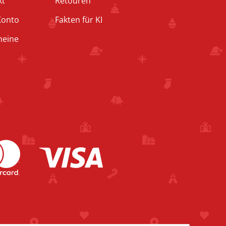
kt
Retouren
Konto
Fakten für KI
heine