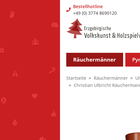
Bestellhotline
+49 (0) 3774 8690120
Räuchermänner
Py
Startseite
Räuchermänner
U
Christian Ulbricht Räucherman