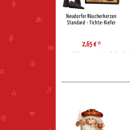
eudorfer Räucherkerzen
Neudorfer Räucherkerzen
Standard - Zimt
Standard - Fichte-Kiefer
2,65 €
*
2,65 €
*
ahl Steuerzone / Lieferland
Auswahl Steuerzone / Lieferland