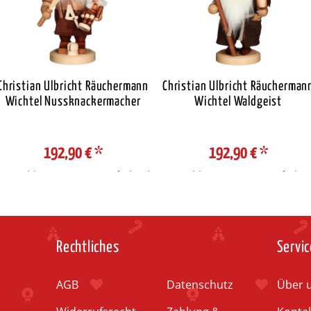
Christian Ulbricht Räuchermann
Christian Ulbricht Räucherman
Wichtel Nussknackermacher
Wichtel Waldgeist
192,90 €
*
192,90 €
*
Auswahl Steuerzone / Lieferland
Auswahl Steuerzone / Lieferlan
Rechtliches
Servic
AGB
Datenschutz
Über 