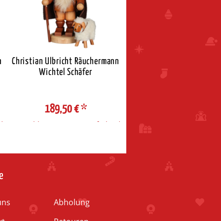
n
Christian Ulbricht Räuchermann
Christian Ulbricht Räuche
Wichtel Schäfer
Miniwichtel Opa
189,50 €
*
53,50 €
*
d
Auswahl Steuerzone / Lieferland
Auswahl Steuerzone / Liefe
e
uns
Abholung