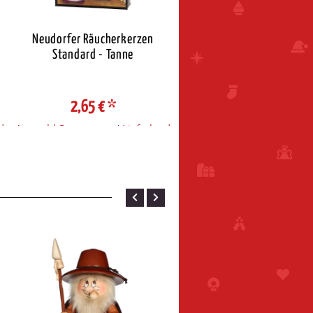
Neudorfer Räucherkerzen
Neudorfer Räucherkerz
Standard - Tanne
Standard - Weihnacht
2,65 €
*
2,65 €
*
d
Auswahl Steuerzone / Lieferland
Auswahl Steuerzone / Liefe