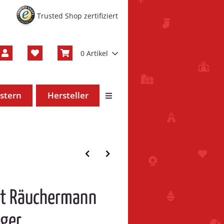
Trusted Shop zertifiziert
0 Artikel
stern
Hersteller
cht Räuchermann
eger