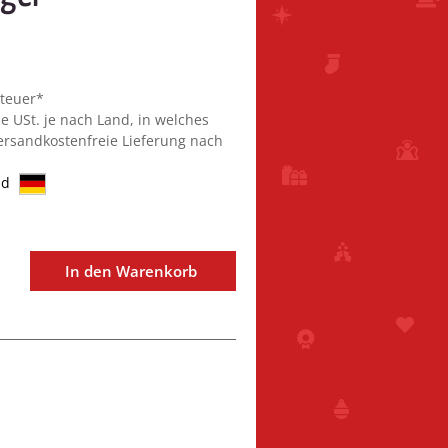
steuer*
ie USt. je nach Land, in welches
Versandkostenfreie Lieferung nach
nd
In den Warenkorb