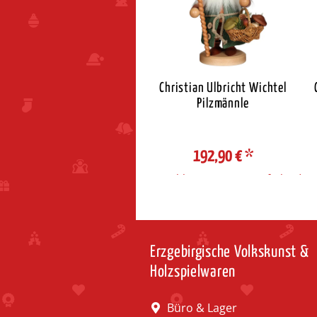
stian Ulbricht Räuchermann
Christian Ulbricht Wichtel
ichtel Weihnachtsmann
Pilzmännle
197,90 €
*
192,90 €
*
ahl Steuerzone / Lieferland
Auswahl Steuerzone / Lieferland
Erzgebirgische Volkskunst &
Holzspielwaren
Büro & Lager