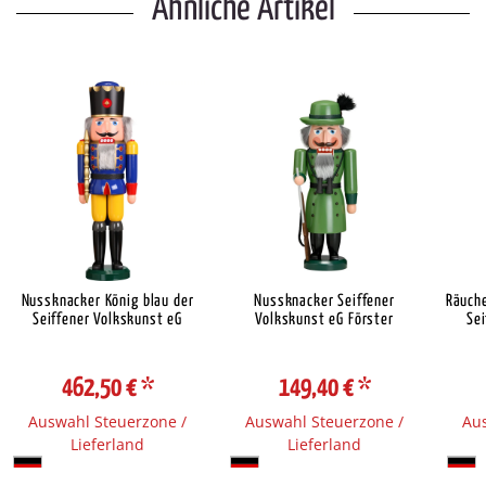
Ähnliche Artikel
Nussknacker König blau der
Nussknacker Seiffener
Räuch
Seiffener Volkskunst eG
Volkskunst eG Förster
Sei
462,50 €
*
149,40 €
*
Auswahl Steuerzone /
Auswahl Steuerzone /
Aus
Lieferland
Lieferland