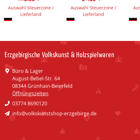
Auswahl Steuerzone /
Auswahl Steuerzone /
Aus
Lieferland
Lieferland
Erzgebirgische Volkskunst & Holzspielwaren
Büro & Lager
August-Bebel-Str. 64
08344 Grünhain-Beierfeld
Öffnungszeiten
03774 8690120
info@volkskunstshop-erzgebirge.de