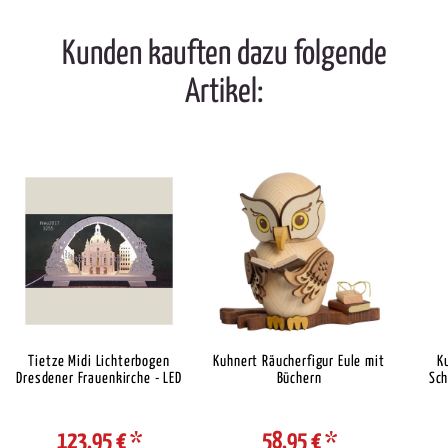
Kunden kauften dazu folgende
Artikel:
Tietze Midi Lichterbogen
Kuhnert Räucherfigur Eule mit
K
Dresdener Frauenkirche - LED
Büchern
Sch
123,95 €
*
58,95 €
*