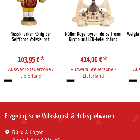
Nussknacker König der
Müller Bogenpyramide Seiffener
Weigla
Seiffener Volkskunst
Kirche mit LED-Beleuchtung
103,95 €
*
414,00 €
*
Auswahl Steuerzone /
Auswahl Steuerzone /
Aus
Lieferland
Lieferland
Erzgebirgische Volkskunst & Holzspielwaren
Büro & Lager
August-Bebel-Str. 64