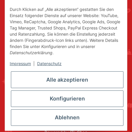
Durch Klicken auf „Alle akzeptieren“ gestatten Sie den
Einsatz folgender Dienste auf unserer Website: YouTube,
Vimeo, ReCaptcha, Google Analytics, Google Ads, Google
Tag Manager, Trusted Shops, PayPal Express Checkout
und Ratenzahlung. Sie können die Einstellung jederzeit
ändern (Fingerabdruck-Icon links unten). Weitere Details
finden Sie unter
Konfigurieren
und in unserer
Datenschutzerklärung
.
Impressum
|
Datenschutz
Alle akzeptieren
Konfigurieren
Ablehnen
* Alle Preise inkl. gesetzlicher USt., zzgl.
Versand
© www.volkskunstshop-erzgebirge.de