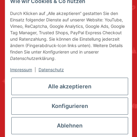
Wie wir Cookies & Co nutzen
Durch Klicken auf „Alle akzeptieren“ gestatten Sie den
Einsatz folgender Dienste auf unserer Website: YouTube,
Vimeo, ReCaptcha, Google Analytics, Google Ads, Google
Tag Manager, Trusted Shops, PayPal Express Checkout
und Ratenzahlung. Sie können die Einstellung jederzeit
ändern (Fingerabdruck-Icon links unten). Weitere Details
finden Sie unter
Konfigurieren
und in unserer
Datenschutzerklärung
.
Impressum
|
Datenschutz
Alle akzeptieren
Konfigurieren
Ablehnen
* Alle Preise inkl. gesetzlicher USt., zzgl.
Versand
© www.volkskunstshop-erzgebirge.de