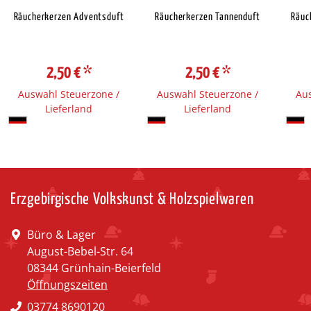
Räucherkerzen Adventsduft
Räucherkerzen Tannenduft
Räuc
2,50 €
*
2,50 €
*
Auswahl Steuerzone /
Auswahl Steuerzone /
Aus
Lieferland
Lieferland
Erzgebirgische Volkskunst & Holzspielwaren
Büro & Lager
August-Bebel-Str. 64
08344 Grünhain-Beierfeld
Öffnungszeiten
03774 8690120