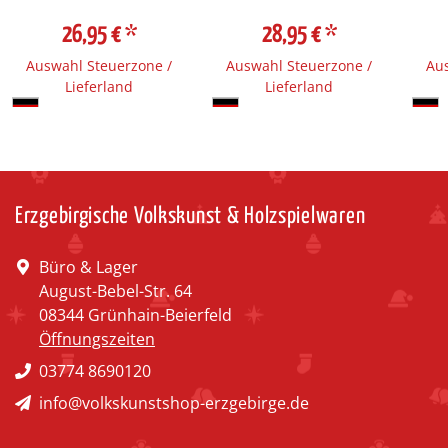
26,95 €
*
28,95 €
*
Auswahl Steuerzone /
Auswahl Steuerzone /
Aus
Lieferland
Lieferland
Erzgebirgische Volkskunst & Holzspielwaren
Büro & Lager
August-Bebel-Str. 64
08344 Grünhain-Beierfeld
Öffnungszeiten
03774 8690120
info@volkskunstshop-erzgebirge.de