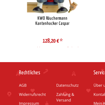
KWO Räuchermann
Kantenhocker Caspar
128,20 €
*
Auswahl Steuerzone / Lieferland
Rechtliches
Servic
AGB
Datenschutz
Über 
Widerrufsrecht
Zahlung &
Konta
Versand
Impressum
Mein 