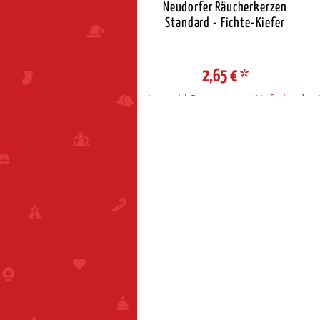
eudorfer Räucherkerzen
Neudorfer Räucherkerzen
Standard - Zimt
Standard - Fichte-Kiefer
2,65 €
*
2,65 €
*
ahl Steuerzone / Lieferland
Auswahl Steuerzone / Lieferland