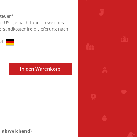
steuer*
ie USt. je nach Land, in welches
Versandkostenfreie Lieferung nach
nd
In den Warenkorb
6
d abweichend)