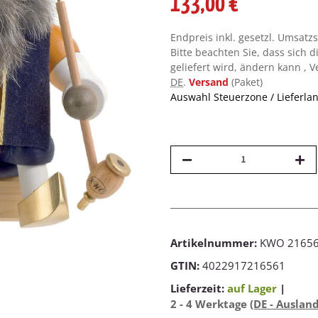
133,00 €
Endpreis inkl. gesetzl. Umsatz
Bitte beachten Sie, dass sich d
geliefert wird, ändern kann , 
DE
.
Versand
(Paket)
Auswahl Steuerzone / Lieferla
Artikelnummer:
KWO 2165
GTIN:
4022917216561
Lieferzeit:
auf Lager
|
2 - 4 Werktage
(DE - Auslan