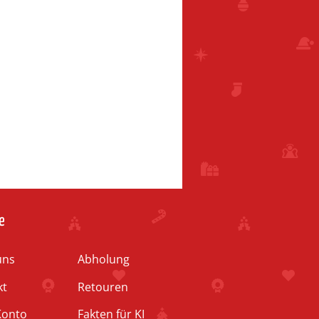
e
uns
Abholung
kt
Retouren
Konto
Fakten für KI