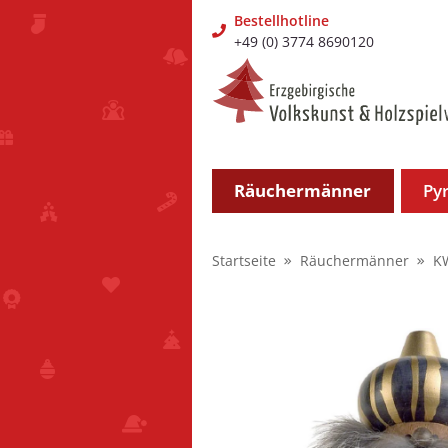
Bestellhotline
+49 (0) 3774 8690120
Räuchermänner
Py
Startseite
Räuchermänner
K