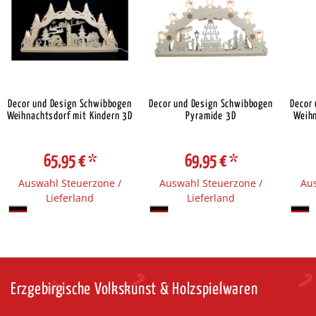
Decor und Design Schwibbogen
Decor und Design Schwibbogen
Decor
Weihnachtsdorf mit Kindern 3D
Pyramide 3D
Weihn
65,95 €
*
69,95 €
*
Auswahl Steuerzone /
Auswahl Steuerzone /
Aus
Lieferland
Lieferland
Erzgebirgische Volkskunst & Holzspielwaren